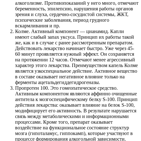
алкоголизме. Противопоказаний у него много, отмечают
беременность, эпилепсию, нарушения работы органов
зрения и слуха, сердечно-сосудистой системы, ЖКТ,
психические заболевания, период грудного
вскармливания и пр.
Колме. Активный компонент — цианамид. Капли
имеют слабый запах уксуса. Принцип их работы такой
же, как и в случае с ранее рассмотренным препаратом.
Действовать лекарство начинает быстро. Уже через 45-
60 минут проявляется нужный эффект. Он сохраняется
на протяжении 12 часов. Отмечают менее агрессивный
характер этого лекарства. Преимуществом капель Колме
является узкоспециальное действие. Активное вещество
в составе оказывает негативное влияние только на
ферменты ацетальдегиддегидрогеназы.
Пропротен 100. Это гомеопатическое средство.
Активным компонентом являются аффинно очищенные
антитела к мозгоспецифическому белку S-100. Принцип
действия лекарства: оказывает влияние на белок S-100,
модифицирует его активность. В результате нарушается
связь между метаболическими и информационными
процессами. Кроме того, препарат оказывает
воздействие на функциональное состояние структур
мозга (гипоталамус, гиппокамп), которые участвуют в
процессе формирования алкогольной зависимости.