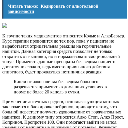
Читать также:
Кодировать от алкогольной
зависимости
К группе таких медикаментов относится Колме и АлкоБарьер.
Курс терапии проводится до тех пор, пока у пациента не
выработается отрицательная реакция на горячительные
напитки. Данная категория средств позволяет не только
отвратить от выпивки, но и нормализовать эмоциональный
тонус. Применять данные препараты без ведома пациента
достаточно сложно, ведь вместо привычного действия
спиртного, будет проявляться нетипичная реакция.
Капли от алкоголизма без ведома больного
разрешается применять в домашних условиях в
норме не более 20 капель в сутки.
Применение аптечных средств, основная функция которых
заключается в блокировке нейронов, приводит к тому, что
больной перестает получать удовольствие от горячительных
напитков. К данному типу относится Алко Стоп, Алко Прост,
Копринол, Пропротен 100. Они помогают выйти из запоя,
уменьшают неприятные ощущения от похмелья. Результат