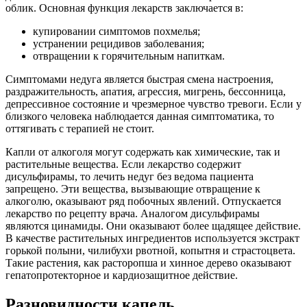
облик. Основная функция лекарств заключается в:
купировании симптомов похмелья;
устранении рецидивов заболевания;
отвращении к горячительным напиткам.
Симптомами недуга является быстрая смена настроения,
раздражительность, апатия, агрессия, мигрень, бессонница,
депрессивное состояние и чрезмерное чувство тревоги. Если у
близкого человека наблюдается данная симптоматика, то
оттягивать с терапией не стоит.
Капли от алкоголя могут содержать как химические, так и
растительные вещества. Если лекарство содержит
дисульфирамы, то лечить недуг без ведома пациента
запрещено. Эти вещества, вызывающие отвращение к
алкоголю, оказывают ряд побочных явлений. Отпускается
лекарство по рецепту врача. Аналогом дисульфирамы
являются цинамиды. Они оказывают более щадящее действие.
В качестве растительных ингредиентов используется экстракт
горькой полыни, чилибухи рвотной, копытня и страстоцвета.
Такие растения, как расторопша и хинное дерево оказывают
гепатопротекторное и кардиозащитное действие.
Разновидности капель