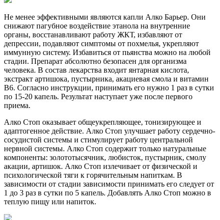
Не менее эффективными являются капли Алко Барьер. Они
снижают пагубное воздействие этанола на внутренние
органы, восстанавливают работу ЖКТ, избавляют от
депрессии, подавляют симптомы от похмелья, укрепляют
иммунную систему. Избавиться от пьянства можно на любой
стадии. Препарат абсолютно безопасен для организма
человека. В состав лекарства входит янтарная кислота,
экстракт артишока, пустырника, акациевая смола и витамин
В6. Согласно инструкции, принимать его нужно 1 раз в сутки
по 15-20 капель. Результат наступает уже после первого
приема.
Алко Стоп оказывает общеукрепляющее, тонизирующее и
адаптогенное действие. Алко Стоп улучшает работу сердечно-
сосудистой системы и стимулирует работу центральной
нервной системы. Алко Стоп содержит только натуральные
компоненты: золототысячник, любисток, пустырник, смолу
акации, артишок. Алко Стоп излечивает от физической и
психологической тяги к горячительным напиткам. В
зависимости от стадии зависимости принимать его следует от
1 до 3 раз в сутки по 5 капель. Добавлять Алко Стоп можно в
теплую пищу или напиток.