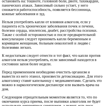
остановить на: тошноте, головной боли, рвоте, тахикардии,
панических атаках. Зависимый сильно устает, у него
снижается работоспособность, появляется бессонница,
кожные заболевания и зуд.
Нельзя употреблять капли от влияния алкоголя, если у
пациента есть хронические заболевания почек и печени,
болезни сердца, эпилепсия, диабет, расстройства психики.
Также с особой осторожностью и после предварительной
консультации следует принимать капли беременным и
кормящим женщинам, больным онкологией и людям с
болезнями легких.
К недостаткам следует отнести и тот факт, что капли против
алкоголя нельзя употреблять, если зависимый находится в
состоянии запоя более недели.
Перед применением необходимо очистить организм и
вывести из него этанол, произвести детоксикацию. Для этого
алкоголику ставят капельницу с медикаментами. Сделать это
можно в наркологическом диспансере или вызвать врача на
дом.
Следующим отрицательным моментом является то, что по
окончании курса приема, после выпивки алкоголик не будет
испытывать неприятных симптомов, а значит, есть риск