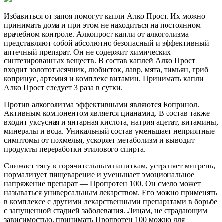
Избавиться от запоя помогут капли Алко Прост. Их можно
принимать дома и при этом не находиться на постоянном
врачебном контроле. Алкопрост капли от алкоголизма
представляют собой абсолютно безопасный и эффективный
аптечный препарат. Он не содержит химических
синтезированных веществ. В состав каплей Алко Прост
входит золототысячник, любисток, лавр, мята, тимьян, гриб
копринус, артемия и комплекс витамин. Принимать капли
Алко Прост следует 3 раза в сутки.
Против алкоголизма эффективными являются Копринол.
Активным компонентом является цианамид. В состав также
входит уксусная и янтарная кислота, натрия ацетат, витамины,
минералы и вода. Уникальный состав уменьшает неприятные
симптомы от похмелья, ускоряет метаболизм и выводит
продукты переработки этилового спирта.
Снижает тягу к горячительным напиткам, устраняет мигрень,
нормализует пищеварение и уменьшает эмоциональное
напряжение препарат — Пропротен 100. Он смело может
называться универсальным лекарством. Его можно применять
в комплексе с другими лекарственными препаратами в борьбе
с запущенной стадией заболевания. Лицам, не страдающим
зависимостью, принимать Пропротен 100 можно для