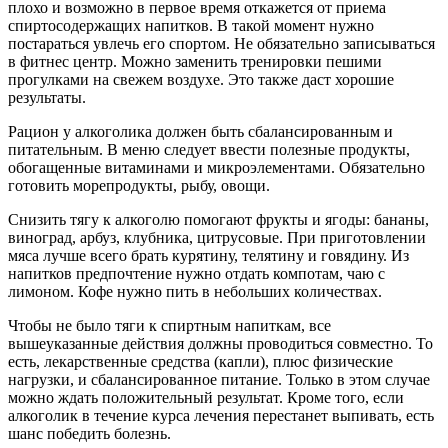
плохо и возможно в первое время откажется от приема
спиртосодержащих напитков. В такой момент нужно
постараться увлечь его спортом. Не обязательно записываться
в фитнес центр. Можно заменить тренировки пешими
прогулками на свежем воздухе. Это также даст хорошие
результаты.
Рацион у алкоголика должен быть сбалансированным и
питательным. В меню следует ввести полезные продукты,
обогащенные витаминами и микроэлементами. Обязательно
готовить морепродукты, рыбу, овощи.
Снизить тягу к алкоголю помогают фрукты и ягоды: бананы,
виноград, арбуз, клубника, цитрусовые. При приготовлении
мяса лучше всего брать курятину, телятину и говядину. Из
напитков предпочтение нужно отдать компотам, чаю с
лимоном. Кофе нужно пить в небольших количествах.
Чтобы не было тяги к спиртным напиткам, все
вышеуказанные действия должны проводиться совместно. То
есть, лекарственные средства (капли), плюс физические
нагрузки, и сбалансированное питание. Только в этом случае
можно ждать положительный результат. Кроме того, если
алкоголик в течение курса лечения перестанет выпивать, есть
шанс победить болезнь.