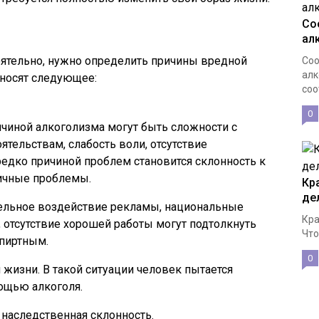
Со
ал
оятельно, нужно определить причины вредной
Соо
алк
носят следующее:
соо
0
чиной алкоголизма могут быть сложности с
тельствам, слабость воли, отсутствие
редко причиной проблем становится склонность к
ичные проблемы.
Кр
де
ельное воздействие рекламы, национальные
Кра
 отсутствие хорошей работы могут подтолкнуть
Что
пиртным.
0
 жизни. В такой ситуации человек пытается
мощью алкоголя.
наследственная склонность.