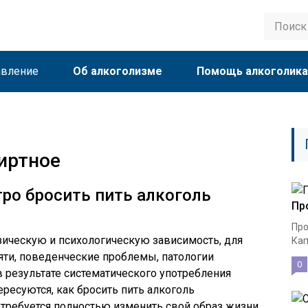
авление
Об алкоголизме
Помощь алкоголик
пиртное
ро бросить пить алкоголь
Пр
Про
зическую и психологическую зависимость, для
Кап
яти, поведенческие проблемы, патологии
0
 результате систематического употребления
ресуются, как бросить пить алкоголь
отребуется полностью изменить свой образ жизни.