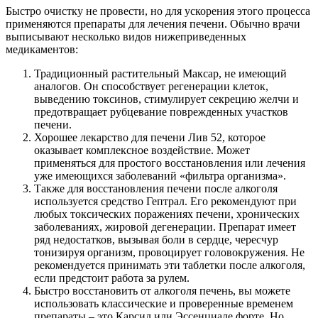
Быстро очистку не провести, но для ускорения этого процесса
применяются препараты для лечения печени. Обычно врачи
выписывают несколько видов нижеприведенных
медикаментов:
Традиционный растительный Максар, не имеющий
аналогов. Он способствует регенерации клеток,
выведению токсинов, стимулирует секрецию желчи и
предотвращает рубцевание поврежденных участков
печени.
Хорошее лекарство для печени Лив 52, которое
оказывает комплексное воздействие. Может
применяться для простого восстановления или лечения
уже имеющихся заболеваний «фильтра организма».
Также для восстановления печени после алкоголя
используется средство Гептрал. Его рекомендуют при
любых токсических поражениях печени, хронических
заболеваниях, жировой дегенерации. Препарат имеет
ряд недостатков, вызывая боли в сердце, чересчур
тонизируя организм, провоцирует головокружения. Не
рекомендуется принимать эти таблетки после алкоголя,
если предстоит работа за рулем.
Быстро восстановить от алкоголя печень, вы можете
использовать классические и проверенные временем
препараты – это Карсил или Эссенциале форте. Но