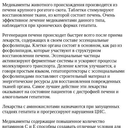
Медикаменты животного происхождения производятся из
печени крупного рогатого скота. Таблетки стимулируют
восстановление ткани, из которой состоит печень. Очень
эффективное лечение медикаментами данного типа,
наблюдается при хронических формах гепатита.
Регенерация печени происходит быстрее всего после приема
лекарств, содержащих в своем составе эссенциальные
фосфолипиды. Клетки органа состоят в основном, как раз из
фосфолипидов, которые участвуют в структурном
восстановлении печени. Эссенциальные частицы
активизируют ферментные системы и ускоряют процессы
молекулярного транспорта. Деление клеток улучшается, а
говоря простым языком, гепатопротекторы с эссенциальными
фосфолипидами поставляют строительный материал и
энергетические ресурсы для восстановления поврежденных
тканей органа. Самое лучшее действие эти лекарства
оказывают на состояние пациентов с дистрофией печени и
алкогольным гепатитом.
Лекарства с аминокислотами назначаются при запущенных
стадиях гепатита и прогрессируют нарушения ЦНС.
Медикаменты содержащие повышенное количество
витаминов С и Е способны создавать отличные условия для