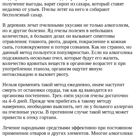
получение выгоды, варят сироп из сахара, который ставят
недалеко от ульев. Пчелы летят на него и собирают
бесполезный сахар.
В деревнях лечат пчелиными укусами не только алкоголизм,
но и другие болезни. Яд пчелы полезен в небольших
количествах, в больших дозах он вызывает симптомы
отравления: тошнота, рвота, диарея, покраснение и кожная
сыпь, головокружение и потеря сознания. Как ни странно, но
данный метод пользуется популярностью. Если на алкоголика
подсаживать несколько пчел, которые будут его жалить,
количество ядовитых веществ в организме возрастет и при
употреблении этанола, организм ощутит явную
интоксикацию и вызовет рвоту.
Нельзя применять такой метод ежедневно, иначе наступит
смерть от остановки сердца, так как яд выводится из
организма постепенно. Трех–пяти укусов пчелы достаточно
на 4–6 дней. Прежде чем прибегать к такому методу
намеренно, необходимо выяснить, нет ли у больного аллергии
на пчелиные укусы. В противном случае такой метод может
привести к отеку гортани.
Лечение народными средствами эффективно при постоянном
применении отваров и других элементов. Многие алкоголики