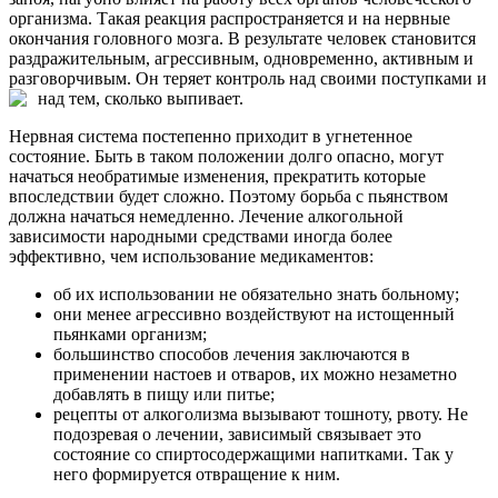
организма. Такая реакция распространяется и на нервные
окончания головного мозга. В результате человек становится
раздражительным, агрессивным, одновременно, активным и
разговорчивым. Он теряет контроль над своими поступками и
над тем, сколько выпивает.
Нервная система постепенно приходит в угнетенное
состояние. Быть в таком положении долго опасно, могут
начаться необратимые изменения, прекратить которые
впоследствии будет сложно. Поэтому борьба с пьянством
должна начаться немедленно. Лечение алкогольной
зависимости народными средствами иногда более
эффективно, чем использование медикаментов:
об их использовании не обязательно знать больному;
они менее агрессивно воздействуют на истощенный
пьянками организм;
большинство способов лечения заключаются в
применении настоев и отваров, их можно незаметно
добавлять в пищу или питье;
рецепты от алкоголизма вызывают тошноту, рвоту. Не
подозревая о лечении, зависимый связывает это
состояние со спиртосодержащими напитками. Так у
него формируется отвращение к ним.