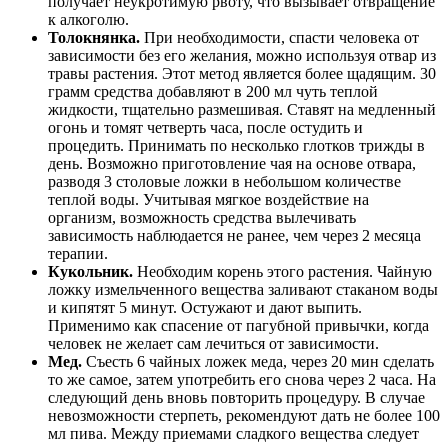
получает неукротимую рвоту, что вызывает отвращение
к алкоголю.
Толокнянка.
При необходимости, спасти человека от
зависимости без его желания, можно используя отвар из
травы растения. Этот метод является более щадящим. 30
грамм средства добавляют в 200 мл чуть теплой
жидкости, тщательно размешивая. Ставят на медленный
огонь и томят четверть часа, после остудить и
процедить. Принимать по несколько глотков трижды в
день. Возможно приготовление чая на основе отвара,
разводя 3 столовые ложки в небольшом количестве
теплой воды. Учитывая мягкое воздействие на
организм, возможность средства вылечивать
зависимость наблюдается не ранее, чем через 2 месяца
терапии.
Кукольник.
Необходим корень этого растения. Чайную
ложку измельченного вещества заливают стаканом воды
и кипятят 5 минут. Остужают и дают выпить.
Применимо как спасение от пагубной привычки, когда
человек не желает сам лечиться от зависимости.
Мед.
Съесть 6 чайных ложек меда, через 20 мин сделать
то же самое, затем употребить его снова через 2 часа. На
следующий день вновь повторить процедуру. В случае
невозможности стерпеть, рекомендуют дать не более 100
мл пива. Между приемами сладкого вещества следует