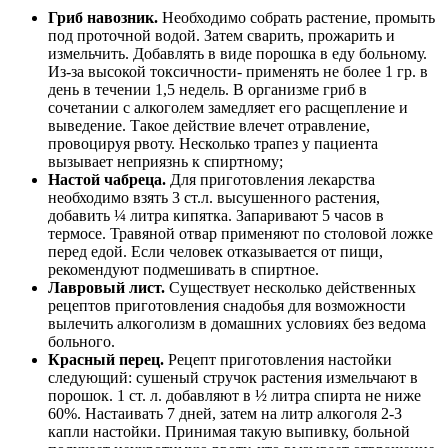
Гриб навозник.
Необходимо собрать растение, промыть
под проточной водой. Затем сварить, прожарить и
измельчить. Добавлять в виде порошка в еду больному.
Из-за высокой токсичности- применять не более 1 гр. в
день в течении 1,5 недель. В организме гриб в
сочетании с алкоголем замедляет его расщепление и
выведение. Такое действие влечет отравление,
провоцируя рвоту. Несколько трапез у пациента
вызывает неприязнь к спиртному;
Настой чабреца.
Для приготовления лекарства
необходимо взять 3 ст.л. высушенного растения,
добавить ¼ литра кипятка. Запаривают 5 часов в
термосе. Травяной отвар применяют по столовой ложке
перед едой. Если человек отказывается от пищи,
рекомендуют подмешивать в спиртное.
Лавровый лист.
Существует несколько действенных
рецептов приготовления снадобья для возможности
вылечить алкоголизм в домашних условиях без ведома
больного.
Красный перец.
Рецепт приготовления настойки
следующий: сушеный стручок растения измельчают в
порошок. 1 ст. л. добавляют в ½ литра спирта не ниже
60%. Настаивать 7 дней, затем на литр алкоголя 2-3
капли настойки. Принимая такую выпивку, больной