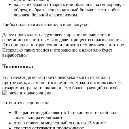
далее, их можно отварить или обжарить на сковороде, в
общем, выбрать рецепт, который больше всего любит
человек, больной алкоголизмом.
Грибы подаются алкоголику в виде закуски.
Далее происходит следующее: в организме навозник в
сочетании со спиртным замедляет процесс его расщепления.
Это приводит к отравлению и винит в нем человек спиртное.
Несколько таких трапез и отвращение к алкоголю будет
выработано.
Толокнянка
Если необходимо заставить человека выйти из запоя и
протрезветь, а сам он этого не хочет, можно воспользоваться
отваром из травы толокнянки. Это более щадящий способ
лечения алкоголизма.
Готовится средство так:
30 г растения добавляют в 1 стакан чуть теплой воды,
тщательно размешивают;
отвар ставят на медленный огонь на 15 минут;
средство остужают и процеживают.