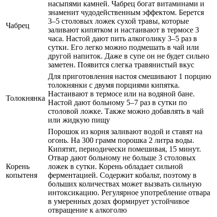
насыпями камней. Чабрец богат витаминами и
знаменит чудодейственным эффектом. Берется
3–5 столовых ложек сухой травы, которые
Чабрец
заливают кипятком и настаивают в термосе 3
часа. Настой дают пить алкоголику 3–5 раз в
сутки. Его легко можно подмешать в чай или
другой напиток. Даже в супе он не будет сильно
заметен. Появится слегка травянистый вкус
Для приготовления настоя смешивают 1 порцию
толокнянки с двумя порциями кипятка.
Настаивают в термосе или на водяной бане.
Толокнянка
Настой дают больному 5–7 раз в сутки по
столовой ложке. Также можно добавлять в чай
или жидкую пищу
Порошок из корня заливают водой и ставят на
огонь. На 300 грамм порошка 2 литра воды.
Кипятят, периодически помешивая, 15 минут.
Отвар дают больному не больше 3 столовых
Корень
ложек в сутки. Корень обладает сильной
копытеня
ферментацией. Содержит кобальт, поэтому в
больших количествах может вызвать сильную
интоксикацию. Регулярное употребление отвара
в умеренных дозах формирует устойчивое
отвращение к алкоголю