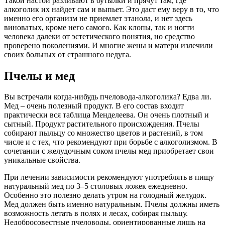
Такой настой разливают в бутылки и прячут там, где
алкоголик их найдет сам и выпьет. Это даст ему веру в то, что
именно его организм не приемлет этанола, и нет здесь
виноватых, кроме него самого. Как клопы, так и ногти
человека далеки от эстетического понятия, но средство
проверено поколениями. И многие жены и матери излечили
своих больных от страшного недуга.
Пчелы и мед
Вы встречали когда-нибудь пчеловода-алкоголика? Едва ли.
Мед – очень полезный продукт. В его состав входит
практически вся таблица Менделеева. Он очень плотный и
сытный. Продукт растительного происхождения. Пчелы
собирают пыльцу со множество цветов и растений, в том
числе и с тех, что рекомендуют при борьбе с алкоголизмом. В
сочетании с желудочным соком пчелы мед приобретает свои
уникальные свойства.
При лечении зависимости рекомендуют употреблять в пищу
натуральный мед по 3–5 столовых ложек ежедневно.
Особенно это полезно делать утром на голодный желудок.
Мед должен быть именно натуральным. Пчелы должны иметь
возможность летать в полях и лесах, собирая пыльцу.
Недобросовестные пчеловоды, ориентированные лишь на