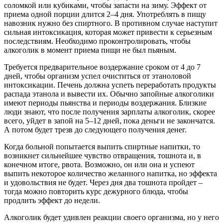
соломкой или кубиками, чтобы запасти на зиму. Эффект от
приема одной порции длится 2–4 дня. Употреблять в пищу
навозник нужно без спиртного. В противном случае наступит
сильная интоксикация, которая может привести к серьезным
последствиям. Необходимо проконтролировать, чтобы
алкоголик в момент приема пищи не был пьяным.
Требуется предварительное воздержание сроком от 4 до 7
дней, чтобы организм успел очиститься от этаноловой
интоксикации. Печень должна успеть переработать продукты
распада этанола и вывести их. Обычно запойные алкоголики
имеют периоды пьянства и периоды воздержания. Близкие
люди знают, что после получения зарплаты алкоголик, скорее
всего, уйдет в запой на 5–12 дней, пока деньги не закончатся.
А потом будет трезв до следующего получения денег.
Когда больной попытается выпить спиртные напитки, то
возникнет сильнейшее чувство отвращения, тошнота и, в
конечном итоге, рвота. Возможно, он или она и успеют
выпить некоторое количество желанного напитка, но эффекта
и удовольствия не будет. Через дня два тошнота пройдет –
тогда можно повторить курс дежурного блюда, чтобы
продлить эффект до недели.
Алкоголик будет удивлен реакции своего организма, но у него