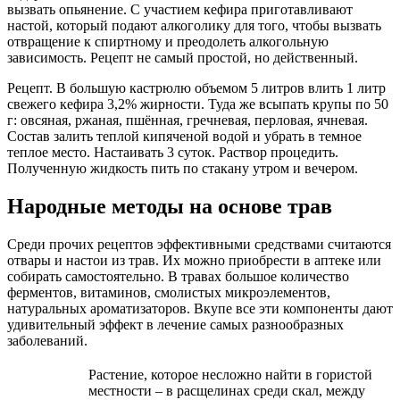
вызвать опьянение. С участием кефира приготавливают
настой, который подают алкоголику для того, чтобы вызвать
отвращение к спиртному и преодолеть алкогольную
зависимость. Рецепт не самый простой, но действенный.
Рецепт. В большую кастрюлю объемом 5 литров влить 1 литр
свежего кефира 3,2% жирности. Туда же всыпать крупы по 50
г: овсяная, ржаная, пшённая, гречневая, перловая, ячневая.
Состав залить теплой кипяченой водой и убрать в темное
теплое место. Настаивать 3 суток. Раствор процедить.
Полученную жидкость пить по стакану утром и вечером.
Народные методы на основе трав
Среди прочих рецептов эффективными средствами считаются
отвары и настои из трав. Их можно приобрести в аптеке или
собирать самостоятельно. В травах большое количество
ферментов, витаминов, смолистых микроэлементов,
натуральных ароматизаторов. Вкупе все эти компоненты дают
удивительный эффект в лечение самых разнообразных
заболеваний.
Растение, которое несложно найти в гористой
местности – в расщелинах среди скал, между