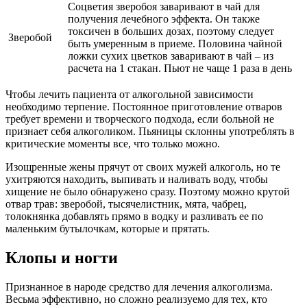
Соцветия зверобоя заваривают в чай для
получения лечебного эффекта. Он также
токсичен в больших дозах, поэтому следует
Зверобой
быть умеренным в приеме. Половина чайной
ложки сухих цветков заваривают в чай – из
расчета на 1 стакан. Пьют не чаще 1 раза в день
Чтобы лечить пациента от алкогольной зависимости
необходимо терпение. Постоянное приготовление отваров
требует времени и творческого подхода, если больной не
признает себя алкоголиком. Пьяницы склонны употреблять в
критические моменты все, что только можно.
Изощренные жены прячут от своих мужей алкоголь, но те
ухитряются находить, выпивать и наливать воду, чтобы
хищение не было обнаружено сразу. Поэтому можно крутой
отвар трав: зверобой, тысячелистник, мята, чабрец,
толокнянка добавлять прямо в водку и разливать ее по
маленьким бутылочкам, которые и прятать.
Клопы и ногти
Признанное в народе средство для лечения алкоголизма.
Весьма эффективно, но сложно реализуемо для тех, кто