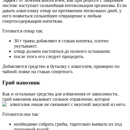
Эффект от лечения аналогичен, как при рецепте с лавровым
листом: наступает сильнейшая интоксикация организма. Если
давать алкоголику отвар на протяжении нескольких дней, у
него появиться сильнейшее отвращение к любым
спиртосодержащим напиткам.
Готовится отвар так:
30 г травы добавляют в стакан кипятка, плотно
укутывают;
отвар должен настояться до полного остывания;
после этого его следует процедить.
Добавляется средство в бутылку с алкоголем, примерно по
чайной ложке на стакан спиртного.
Гриб навозник
Как и остальные средства для избавления от зависимости,
гриб навозник вызывает сильное отравление, которое
алкоголик никак не связывает с вкусной закуской из него.
Готовится она так:
необходимо собрать грибы, тщательно вымыть их под
проточной водой;