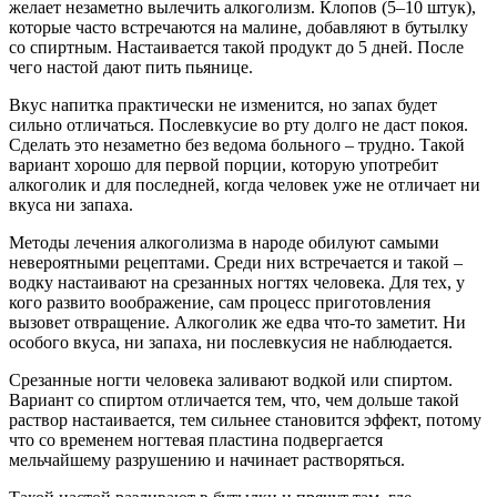
желает незаметно вылечить алкоголизм. Клопов (5–10 штук),
которые часто встречаются на малине, добавляют в бутылку
со спиртным. Настаивается такой продукт до 5 дней. После
чего настой дают пить пьянице.
Вкус напитка практически не изменится, но запах будет
сильно отличаться. Послевкусие во рту долго не даст покоя.
Сделать это незаметно без ведома больного – трудно. Такой
вариант хорошо для первой порции, которую употребит
алкоголик и для последней, когда человек уже не отличает ни
вкуса ни запаха.
Методы лечения алкоголизма в народе обилуют самыми
невероятными рецептами. Среди них встречается и такой –
водку настаивают на срезанных ногтях человека. Для тех, у
кого развито воображение, сам процесс приготовления
вызовет отвращение. Алкоголик же едва что-то заметит. Ни
особого вкуса, ни запаха, ни послевкусия не наблюдается.
Срезанные ногти человека заливают водкой или спиртом.
Вариант со спиртом отличается тем, что, чем дольше такой
раствор настаивается, тем сильнее становится эффект, потому
что со временем ногтевая пластина подвергается
мельчайшему разрушению и начинает растворяться.