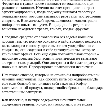
Ферменты в травах также вызывают интоксикацию при
реакции с этанолом. Именно на этом принципе построен
эффект кодирования, когда под кожу вшивают таблетку с
медикаментами, которые вызывают рвоту при употреблении
спиртного. В химической промышленности концентрация
побирается опытным путем. В природной среде такие
вещества находятся в травах, грибах, ягодах, фруктах.
Народные средства от алкоголизма без ведома больного
хороши тем, что помимо основного действующего вещества,
вызывающего тошноту при совместном употреблении со
спиртным, они содержат в себе фитонутриенты, которые
усиливают эффект. Есть еще одна положительная сторона –
народные средства безопасны и практически не вызывают
аллергических реакций. Они доступны и бесплатно растут на
полях и в лесах. Передозировка практически исключена.
Нет такого способа, который не стоило бы попробовать при
лечении алкоголизма. Как бросить пить без кодировки? Да
еще если больной не признает себя таковым? Кефир –
кисломолочный продукт, подвергшийся брожению, благодаря
естественным бактериям.
Как известно, в кефире содержится незначительное
содержание этанола, но оно ничтожно мало и не может