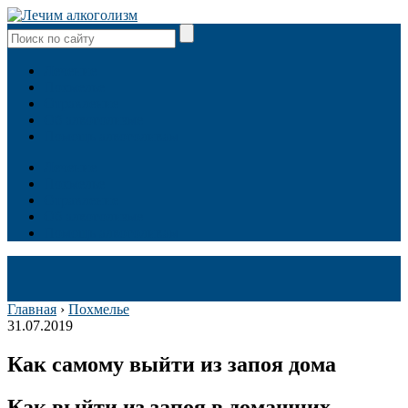
Лечение
Похмелье
Отравление
Об алкоголизме
Помощь алкоголикам
Лечение
Похмелье
Отравление
Об алкоголизме
Помощь алкоголикам
Главная
›
Похмелье
31.07.2019
Как самому выйти из запоя дома
Как выйти из запоя в домашних