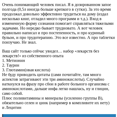
Очень понимающий человек писал. Я в дозированном запое
полгода (0,5л иногда больше крепкого в сутки). За это время
продолжал довольно эффективно трудиться на дому (издал
несколько книг, отладил много программ и т.д.). Вход в
измененную форму сознания помогает справляться тяжелыми
задачами. Но нередко бывает трудновато. А вот человек
правильно написал и про постепенность, и про куриный
бульон, и про трудотерапию. Это все известно. А про таблетки
поизучаю. Не знал.
Ваш сайт только сейчас увидел… набор «лекарств без
лекарств!» из собственного опыта
1. Метионин
2. Таурин
3. Глютамин(овая кислота)
Не буду приводить цитаты (сами почитайте, там много
аспектов затрагивают эти три аминокислоты). Случайно
наткнулся на фразу про сбои в работе больного организма с
аминокислотами, дальше инфа легко нашлась, ну и глицин,
само собой.
Плюс поливитамины и минералы (усиленно группы B),
обязательно селен и цинк (например в компливите их нету)
и Лецитин