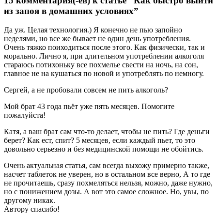
15 комментария(-ев) к статье “Как быстро выйти
из запоя в домашних условиях”
Да уж. Целая технология.) Я конечно не пью запойно
неделями, но все же бывает не один день употребления.
Очень тяжко поиходиться после этого. Как физически, так и
морально. Лично я, при длительном употреблении алкоголя
стараюсь потихоньку все похмелье свести на ночь, на сон,
главное не на кушаться по новой и употреблять по немногу.
Сергей, а не пробовали совсем не пить алкоголь?
Мой брат 43 года пьёт уже пять месяцев. Помогите
пожалуйста!
Катя, а ваш брат сам что-то делает, чтобы не пить? Где деньги
берет? Как ест, спит? 5 месяцев, если каждый пьет, то это
довольно серьезно и без медицинской помощи не обойтись.
Очень актуальная статья, сам всегда выхожу примерно также,
насчет таблеток не уверен, но в остальном все верно, А то где
не прочитаешь, сразу похмеляться нельзя, можно, даже нужно,
но с понижением дозы. А вот это самое сложное. Но, увы, по
другому никак.
Автору спасибо!