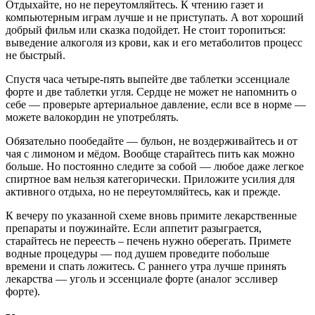
Отдыхайте, но не переутомляйтесь. К чтению газет и
компьютерным играм лучше и не приступать. А вот хороший
добрый фильм или сказка подойдет. Не стоит торопиться:
выведение алкоголя из крови, как и его метаболитов процесс
не быстрый.
Спустя часа четыре-пять выпейте две таблетки эссенциале
форте и две таблетки угля. Сердце не может не напомнить о
себе — проверьте артериальное давление, если все в норме —
можете валокордин не употреблять.
Обязательно пообедайте — бульон, не воздерживайтесь и от
чая с лимоном и мёдом. Вообще старайтесь пить как можно
больше. Но постоянно следите за собой — любое даже легкое
спиртное вам нельзя категорически. Приложите усилия для
активного отдыха, но не переутомляйтесь, как и прежде.
К вечеру по указанной схеме вновь примите лекарственные
препараты и поужинайте. Если аппетит разыграется,
старайтесь не переесть – печень нужно оберегать. Примете
водные процедуры — под душем проведите побольше
времени и спать ложитесь. С раннего утра лучше принять
лекарства — уголь и эссенциале форте (аналог эссливер
форте).