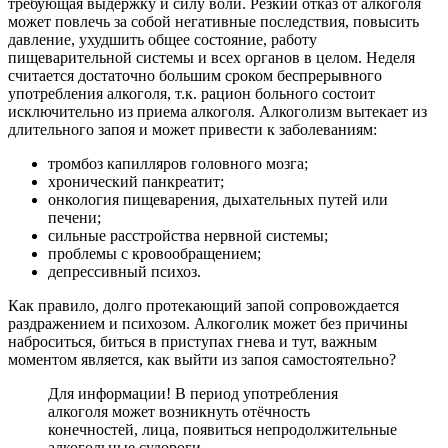
требующая выдержку и силу воли. Резкий отказ от алкоголя
может повлечь за собой негативные последствия, повысить
давление, ухудшить общее состояние, работу
пищеварительной системы и всех органов в целом. Неделя
считается достаточно большим сроком беспрерывного
употребления алкоголя, т.к. рацион больного состоит
исключительно из приема алкоголя. Алкоголизм вытекает из
длительного запоя и может привести к заболеваниям:
тромбоз капилляров головного мозга;
хронический панкреатит;
онкология пищеварения, дыхательных путей или
печени;
сильные расстройства нервной системы;
проблемы с кровообращением;
депрессивный психоз.
Как правило, долго протекающий запой сопровождается
раздражением и психозом. Алкоголик может без причины
наброситься, биться в приступах гнева и тут, важным
моментом является, как выйти из запоя самостоятельно?
Для информации! В период употребления
алкоголя может возникнуть отёчность
конечностей, лица, появиться непродолжительные
алкогольные судороги.