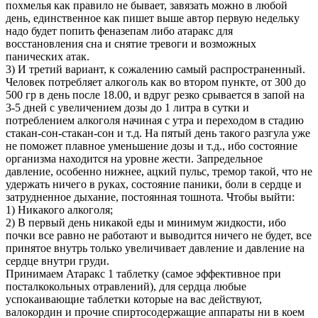
похмелья как правило не бывает, завязать можно в любой
день, единственное как пишет выше автор первую недельку
надо будет попить феназепам либо атаракс для
восстановления сна и снятие тревоги и возможных
панических атак.
3) И третий вариант, к сожалению самый распространенный.
Человек потребляет алкоголь как во втором пункте, от 300 до
500 гр в день после 18.00, и вдруг резко срывается в запой на
3-5 дней с увеличением дозы до 1 литра в сутки и
потреблением алкоголя начиная с утра и переходом в стадию
стакан-сон-стакан-сон и т.д. На пятый день такого разгула уже
не поможет плавное уменьшение дозы и т.д., ибо состояние
организма находится на уровне жести. Запредельное
давление, особенно нижнее, ацкий пульс, тремор такой, что не
удержать ничего в руках, состояние паники, боли в сердце и
затрудненное дыхание, постоянная тошнота. Чтобы выйти:
1) Никакого алкоголя;
2) В первый день никакой еды и минимум жидкости, ибо
почки все равно не работают и выводится ничего не будет, все
принятое внутрь только увеличивает давление и давление на
сердце внутри груди.
Принимаем Атаракс 1 таблетку (самое эффективное при
посталкокольных отравлений), для сердца любые
успокаивающие таблетки которые на вас действуют,
валокордин и прочие спиртосодержащие аппараты ни в коем