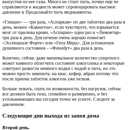
выпустив из нее газы. Много не стоит пить, почки еще не
справляются и жидкость может спровоцировать высокое
давление и Продолжайте пить медикаменты.
«Глицин» — три раза, «Аспаркам» по две таблетки два раза в
день, можно «Кавинтон», если чувствуете, что взрывается
мозг от прилива крови, «Аспирин» один раз и «Лимонтар»
три раза в день. Для печени очень хорошо помогает
«Эссенциале Форте» или «Гепа Мерц». Для успокоения
душевного состояния – «Фенибут» два раза в день.
Конечно, сейчас даже минимальное количество спиртного
может намного облегчить состояние алкоголика и некоторые
советуют развести немного водки с водой и пить, но это
можно просто заменить: на квас, кефир, айран потому что
после приема таблеток алкоголь уже нельзя.
Больше лежать, спать по возможности, без нагрузок, сейчас
все должно быть тихо, спокойно и размеренно, и без
успокаивающих вы сегодня точно не уснете. Следите за
давлением.
Следующие дни выхода из запоя дома
Второй день.