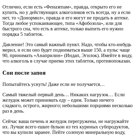
Отлично, если есть «Феназепам», правда, открыто его не
купить, но у действующих алкоголиков есть всегда, ну а если
нет, то «Донормил», правда и его могут не продать в аптеке.
Тогда любое успокаивающее, типа «Афобозола», или для
быстрого сна, что есть в аптеке, только выпить его нужно
порядка 5 таблеток.
Давление! Это самый важный пункт. Надо, чтобы кто-нибудь
мерил, и если оно будет подниматься выше 150, а пульс чаще
90, принимать «Анаприлин» (Индап, Эгилок). Имейте в виду,
что алкоголь в случае приема этих таблеток, противопоказан.
Сон после запоя
Попытайтесь уснуть! Даже если не получается…
Самый тяжелый первый день… Никаких нагрузок… Если
желудок может принимать еду – едим. Только ничего
сладкого, острого, жирного; небольшими порциями несколько
раз в день.
Сейчас ваша печень и желудок перегружены, не нагружайте
их. Лучше всего ешьте бульон из тех куриных субпродуктов,
что вы купили заранее. Пейте соленую минеральную воду,