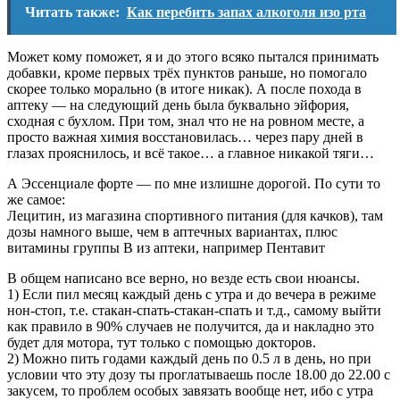
Читать также:
Как перебить запах алкоголя изо рта
Может кому поможет, я и до этого всяко пытался принимать
добавки, кроме первых трёх пунктов раньше, но помогало
скорее только морально (в итоге никак). А после похода в
аптеку — на следующий день была буквально эйфория,
сходная с бухлом. При том, знал что не на ровном месте, а
просто важная химия восстановилась… через пару дней в
глазах прояснилось, и всё такое… а главное никакой тяги…
А Эссенциале форте — по мне излишне дорогой. По сути то
же самое:
Лецитин, из магазина спортивного питания (для качков), там
дозы намного выше, чем в аптечных вариантах, плюс
витамины группы B из аптеки, например Пентавит
В общем написано все верно, но везде есть свои нюансы.
1) Если пил месяц каждый день с утра и до вечера в режиме
нон-стоп, т.е. стакан-спать-стакан-спать и т.д., самому выйти
как правило в 90% случаев не получится, да и накладно это
будет для мотора, тут только с помощью докторов.
2) Можно пить годами каждый день по 0.5 л в день, но при
условии что эту дозу ты проглатываешь после 18.00 до 22.00 с
закусем, то проблем особых завязать вообще нет, ибо с утра