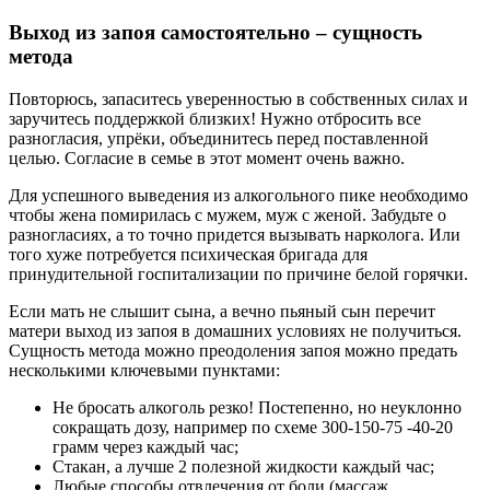
Выход из запоя самостоятельно – сущность
метода
Повторюсь, запаситесь уверенностью в собственных силах и
заручитесь поддержкой близких! Нужно отбросить все
разногласия, упрёки, объединитесь перед поставленной
целью. Согласие в семье в этот момент очень важно.
Для успешного выведения из алкогольного пике необходимо
чтобы жена помирилась с мужем, муж с женой. Забудьте о
разногласиях, а то точно придется вызывать нарколога. Или
того хуже потребуется психическая бригада для
принудительной госпитализации по причине белой горячки.
Если мать не слышит сына, а вечно пьяный сын перечит
матери выход из запоя в домашних условиях не получиться.
Сущность метода можно преодоления запоя можно предать
несколькими ключевыми пунктами:
Не бросать алкоголь резко! Постепенно, но неуклонно
сокращать дозу, например по схеме 300-150-75 -40-20
грамм через каждый час;
Стакан, а лучше 2 полезной жидкости каждый час;
Любые способы отвлечения от боли (массаж,