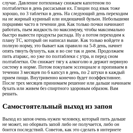
случае. Давление потихоньку снижаем капотеном по
полтаблетки в день рассасывая их. Глицин под язык тоже
хорошо, по 3 таблетки в день. На следующий день переходим
на не жирный куриный или индюшачий бульон. Небольшими
порциями часто в течении дня. Как только почки начинают
работать, пьем жидкость по максимуму, чтобы максимально
быстро вывести продукты распада. Ну а потом переходим к
плану ТС, который он написал выше. Как только войдете в
полную норму, это бывает как правило на 5-8 день, начнет
опять тянуть бухнуть, как и во сне так и днем. Продолжаем
пить атаракс, но уже по полтаблеки с утра, и перед сном
полтаблетки. Он снижает тягу к алкоголю и держит нервную
систему в норме. Потом покупаем эссенциале и пропиваем в
течении 3 месяцев по 6 капсул в день, по 2 штуки в каждый
прием пищи. Внутривенно конечно будет поэффективнее.
После трех месяцев принимаем решение или дальше начинаем
бухать или живем без спиртного здоровым образом. Вам
решать.
Самостоятельный выход из запоя
Выход из запоя очень нужен человеку, который пить дальше
не может, но оборвать запой либо не получается, либо он
боится последствий. Советов, как это сделать в интернете