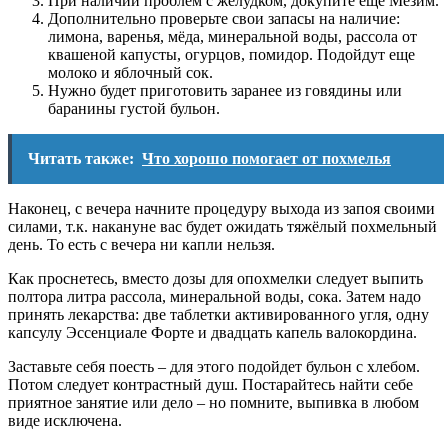
При наличии проблем с желудком, докупите еще Мезим.
Дополнительно проверьте свои запасы на наличие:
лимона, варенья, мёда, минеральной воды, рассола от
квашеной капусты, огурцов, помидор. Подойдут еще
молоко и яблочный сок.
Нужно будет приготовить заранее из говядины или
баранины густой бульон.
Читать также:
Что хорошо помогает от похмелья
Наконец, с вечера начните процедуру выхода из запоя своими
силами, т.к. накануне вас будет ожидать тяжёлый похмельный
день. То есть с вечера ни капли нельзя.
Как проснетесь, вместо дозы для опохмелки следует выпить
полтора литра рассола, минеральной воды, сока. Затем надо
принять лекарства: две таблетки активированного угля, одну
капсулу Эссенциале Форте и двадцать капель валокордина.
Заставьте себя поесть – для этого подойдет бульон с хлебом.
Потом следует контрастный душ. Постарайтесь найти себе
приятное занятие или дело – но помните, выпивка в любом
виде исключена.