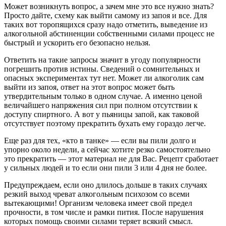
Может возникнуть вопрос, а зачем мне это все нужно знать?
Просто дайте, схему как выйти самому из запоя и все. Для
таких вот торопящихся сразу надо отметить, выведение из
алкогольной абстиненции собственными силами процесс не
быстрый и ускорить его безопасно нельзя.
Ответить на такие запросы значит в угоду популярности
погрешить против истины. Сведений о сомнительных и
опасных экспериментах тут нет. Может ли алкоголик сам
выйти из запоя, ответ на этот вопрос может быть
утвердительным только в одном случае. А именно ценой
величайшего напряжения сил при полном отсутствии к
доступу спиртного. А вот у пьяницы запой, как таковой
отсутствует поэтому прекратить бухать ему гораздо легче.
Еще раз для тех, «кто в танке» — если вы пили долго и
упорно около недели, а сейчас хотите резко самостоятельно
это прекратить — этот материал не для Вас. Рецепт сработает
у сильных людей и то если они пили 3 или 4 дня не более.
Предупреждаем, если оно длилось дольше в таких случаях
резкий выход чреват алкогольным психозом со всеми
вытекающими! Организм человека имеет свой предел
прочности, в том числе и рамки пития. После нарушения
которых помощь своими силами теряет всякий смысл.