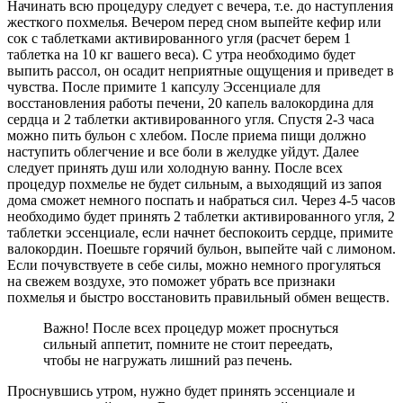
Начинать всю процедуру следует с вечера, т.е. до наступления
жесткого похмелья. Вечером перед сном выпейте кефир или
сок с таблетками активированного угля (расчет берем 1
таблетка на 10 кг вашего веса). С утра необходимо будет
выпить рассол, он осадит неприятные ощущения и приведет в
чувства. После примите 1 капсулу Эссенциале для
восстановления работы печени, 20 капель валокордина для
сердца и 2 таблетки активированного угля. Спустя 2-3 часа
можно пить бульон с хлебом. После приема пищи должно
наступить облегчение и все боли в желудке уйдут. Далее
следует принять душ или холодную ванну. После всех
процедур похмелье не будет сильным, а выходящий из запоя
дома сможет немного поспать и набраться сил. Через 4-5 часов
необходимо будет принять 2 таблетки активированного угля, 2
таблетки эссенциале, если начнет беспокоить сердце, примите
валокордин. Поешьте горячий бульон, выпейте чай с лимоном.
Если почувствуете в себе силы, можно немного прогуляться
на свежем воздухе, это поможет убрать все признаки
похмелья и быстро восстановить правильный обмен веществ.
Важно! После всех процедур может проснуться
сильный аппетит, помните не стоит переедать,
чтобы не нагружать лишний раз печень.
Проснувшись утром, нужно будет принять эссенциале и