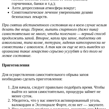
горчичники, банки и т.д.);
Анти депрессивная атмосфера вокруг;
Симптоматическое лечение умеренными дозами
безопасных лекарств.
При снятии абстинентного состояния ни в коем случае нельзя
делать две вещи. Первое, выпить спиртного (даже пива)
самостоятельно не много, чтобы полегчало — верный способ
продолжить запой. Второе, капли при запое, таблетки от
алкоголизма, типа колме, тетурам, лидевин категорически не
совместимы с алкоголем. А так как он еще не весь выведен из
организма такие лекарство серьезно усугубят и без того не
легкое состояние.
Приготовления
Для осуществления самостоятельного обрыва запоя
необходимо сделать приготовления:
Для начала, следует правильно подобрать время. Чтобы
выйти из запоя самостоятельно, процедура займет не
менее суток.
Убедитесь, что у вас имеется активированный уголь,
валокордин и Эссенциале Форте, если нет — закупите.