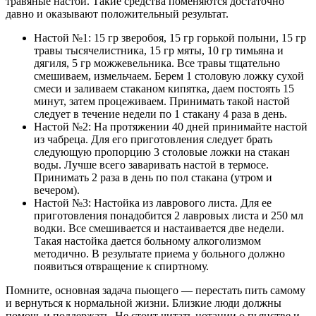
травяные настои. Такие средства поменяются достаточно
давно и оказывают положительный результат.
Настой №1: 15 гр зверобоя, 15 гр горькой полыни, 15 гр
травы тысячелистника, 15 гр мяты, 10 гр тимьяна и
дягиля, 5 гр можжевельника. Все травы тщательно
смешиваем, измельчаем. Берем 1 столовую ложку сухой
смеси и заливаем стаканом кипятка, даем постоять 15
минут, затем процеживаем. Принимать такой настой
следует в течение недели по 1 стакану 4 раза в день.
Настой №2: На протяжении 40 дней принимайте настой
из чабреца. Для его приготовления следует брать
следующую пропорцию 3 столовые ложки на стакан
воды. Лучше всего заваривать настой в термосе.
Принимать 2 раза в день по пол стакана (утром и
вечером).
Настой №3: Настойка из лаврового листа. Для ее
приготовления понадобится 2 лавровых листа и 250 мл
водки. Все смешивается и настаивается две недели.
Такая настойка дается больному алкоголизмом
методично. В результате приема у больного должно
появиться отвращение к спиртному.
Помните, основная задача пьющего — перестать пить самому
и вернуться к нормальной жизни. Близкие люди должны
помочь и поддержать. Не стоит читать нотации о пьянстве и