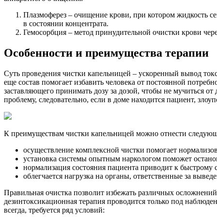
Плазмоферез – очищение крови, при котором жидкость се
в состоянии концентрата.
Гемосорбция – метод принудительной очистки крови чер
Особенности и преимущества терапии
Суть проведения чистки капельницей – ускоренный вывод токс
еще состав помогает избавить человека от постоянной потребно
заставляющего принимать дозу за дозой, чтобы не мучиться от
проблему, следовательно, если в доме находится пациент, зл
К преимуществам чистки капельницей можно отнести следующ
осуществление комплексной чистки помогает нормализова
установка системы опытным наркологом поможет останов
нормализация состояния пациента приводит к быстрому 
облегчается нагрузка на органы, ответственные за выведе
Правильная очистка позволит избежать различных осложнений,
дезинтоксикационная терапия проводится только под наблюден
всегда, требуется ряд условий: