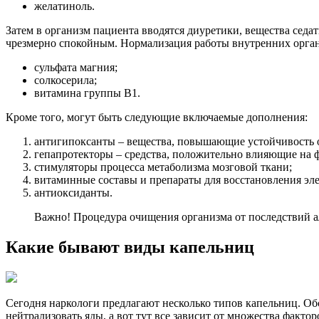
желатиноль.
Затем в организм пациента вводятся диуретики, вещества седат
чрезмерно спокойным. Нормализация работы внутренних органо
сульфата магния;
солкосерила;
витамина группы B1.
Кроме того, могут быть следующие включаемые дополнения:
антигипоксанты – вещества, повышающие устойчивость
гепапротекторы – средства, положительно влияющие на 
стимуляторы процесса метаболизма мозговой ткани;
витаминные составы и препараты для восстановления эл
антиоксиданты.
Важно! Процедура очищения организма от последствий а
Какие бывают виды капельниц
Сегодня наркологи предлагают несколько типов капельниц. Обс
нейтрализовать яды, а вот тут все зависит от множества фактор