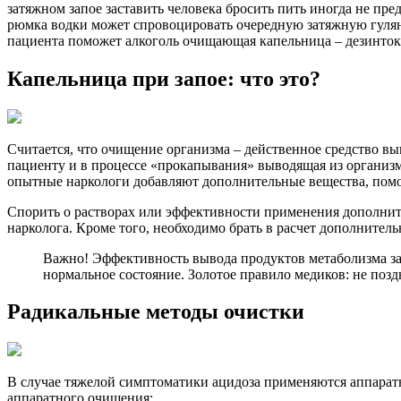
затяжном запое заставить человека бросить пить иногда не п
рюмка водки может спровоцировать очередную затяжную гулянк
пациента поможет алкоголь очищающая капельница – дезинток
Капельница при запое: что это?
Считается, что очищение организма – действенное средство в
пациенту и в процессе «прокапывания» выводящая из организма
опытные наркологи добавляют дополнительные вещества, помо
Спорить о растворах или эффективности применения дополнит
нарколога. Кроме того, необходимо брать в расчет дополнител
Важно! Эффективность вывода продуктов метаболизма зав
нормальное состояние. Золотое правило медиков: не поздн
Радикальные методы очистки
В случае тяжелой симптоматики ацидоза применяются аппарат
аппаратного очищения: