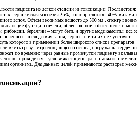
ести пациента из легкой степени интоксикации. Последствия: о
став: сернокислая магнезия 25%, раствор глюкозы 40%, витамин
ного запоя. Объем вводимых веществ до 500 мл., спектр вводи
иливающие функцию печени, облегчающие работу почек и многое 
, рибоксин, баралгин – могут быть и другие медикаменты, все з
е переносит последствия запоя, вернее, почти их не чувствует.
 суть которого в применении более широкого списка препаратов.
Если влить сразу литр очищающего состава, нагрузка на сердеч
азносят по времени: через равные промежутки пациенту вкалыв
ая чистка проводится в условиях стационара, но можно применят
ием организма. Для данных целей применяются растворы: мексид
нтоксикации?