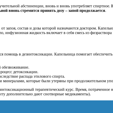
мучительной абстиненции, вновь и вновь употребляет спиртное.
ьной вновь стремится принять дозу – запой продолжается
.
 от запоя, состав и дозы которой назначаются доктором. Капел
о, инфузионная жидкость включает в себя смесь из физраствора
ся помощь в дезинтоксикации. Капельница помогает обеспечить
й обезвоживание.
процесс детоксикации.
следствие распада этилового спирта.
и минералами, которые были утеряны при продолжительном упо
зинтоксикационный терапевтический курс. Время, потраченное на
иенту дополнительно дают снотворные медикаменты).