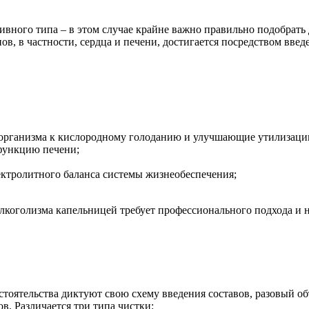
ивного типа – в этом случае крайне важно правильно подобрать 
в, в частности, сердца и печени, достигается посредством вве
 организма к кислородному голоданию и улучшающие утилизац
функцию печени;
ектролитного баланса системы жизнеобеспечения;
лкоголизма капельницей требует профессионального подхода и 
тоятельства диктуют свою схему введения составов, разовый об
ов. Различается три типа чистки: