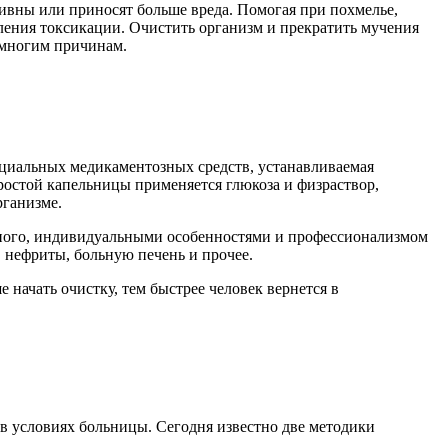
тивны или приносят больше вреда. Помогая при похмелье,
ления токсикации. Очистить организм и прекратить мучения
 многим причинам.
пециальных медикаментозных средств, устанавливаемая
ростой капельницы применяется глюкоза и физраствор,
рганизме.
льного, индивидуальными особенностями и профессионализмом
, нефриты, больную печень и прочее.
начать очистку, тем быстрее человек вернется в
 условиях больницы. Сегодня известно две методики