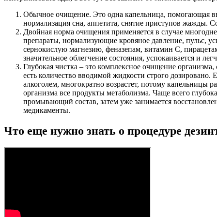
Обычное очищение. Это одна капельница, помогающая выв
нормализация сна, аппетита, снятие приступов жажды. Со
Двойная норма очищения применяется в случае многоднев
препараты, нормализующие кровяное давление, пульс, ус
сернокислую магнезию, феназепам, витамин C, пирацетам
значительное облегчение состояния, успокаивается и легч
Глубокая чистка – это комплексное очищение организма,
есть количество вводимой жидкости строго дозировано. 
алкоголем, многократно возрастет, потому капельницы р
организма все продукты метаболизма. Чаще всего глубок
промывающий состав, затем уже занимается восстановлен
медикаменты.
Что еще нужно знать о процедуре дези