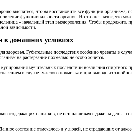
ошо выспаться, чтобы восстановить все функции организма, по
ановление функциональности органов. Но это не значит, что мо
апельница – начальный этап выздоровления. Чтобы продолжить п
ьной зависимости.
я в домашних условиях
я здоровья. Губительные последствия особенно чреваты в случа
ганизм на растерзание похмелью не особо хочется.
купирования мучительных последствий возлияния спиртного про
спасением в случае тяжелого похмелья и при выводе из запойног
когосодержащих напитков, не останавливаясь даже на день – гов
 Данное состояние отмечалось и у людей, не страдающих от алко