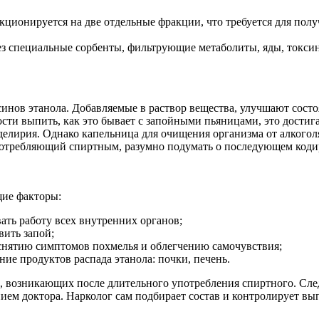
кционируется на две отдельные фракции, что требуется для полу
ез специальные сорбенты, фильтрующие метаболиты, яды, токси
инов этанола. Добавляемые в раствор вещества, улучшают состо
сти выпить, как это бывает с запойными пьяницами, это достига
 делирия. Однако капельница для очищения организма от алкого
оупотребляющий спиртным, разумно подумать о последующем код
ие факторы:
ть работу всех внутренних органов;
ить запой;
снятию симптомов похмелья и облегчению самочувствия;
ние продуктов распада этанола: почки, печень.
 возникающих после длительного употребления спиртного. След
ием доктора. Нарколог сам подбирает состав и контролирует в