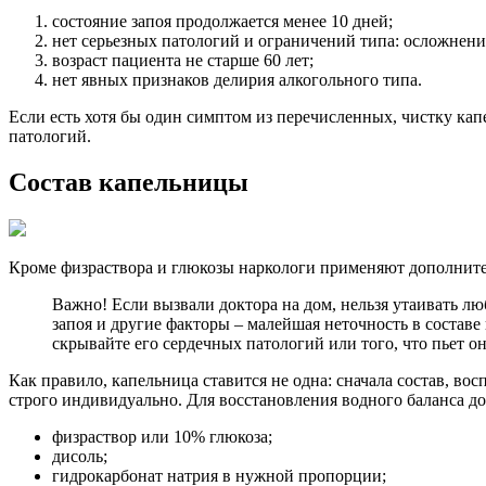
состояние запоя продолжается менее 10 дней;
нет серьезных патологий и ограничений типа: осложнен
возраст пациента не старше 60 лет;
нет явных признаков делирия алкогольного типа.
Если есть хотя бы один симптом из перечисленных, чистку кап
патологий.
Состав капельницы
Кроме физраствора и глюкозы наркологи применяют дополнител
Важно! Если вызвали доктора на дом, нельзя утаивать л
запоя и другие факторы – малейшая неточность в составе
скрывайте его сердечных патологий или того, что пьет о
Как правило, капельница ставится не одна: сначала состав, в
строго индивидуально. Для восстановления водного баланса д
физраствор или 10% глюкоза;
дисоль;
гидрокарбонат натрия в нужной пропорции;