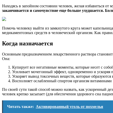
Находясь в запойном состоянии человек, желая избавиться от 
заканчивается и самочувствие еще больше ухудшается. Бол
Помочь человеку выйти из замкнутого круга может капельница
медикаментозных средств в человеческий организм. Как правил
Когда назначается
Основным предназначением лекарственного раствора становит
Она:
Купирует все негативные моменты, которые несет с собо
Усиливает мочегонный эффект, одновременно и ускоряя 
Ускоряет вывод токсичных веществ, которые образуются в
Восполняет ослабленный спиртом организм витаминами 
По своей сути такой способ можно назвать, как ускоренный де
человек крепко засыпает (для обеспечения здорового сна пац
Читать также:
Активированный уголь от похмелья