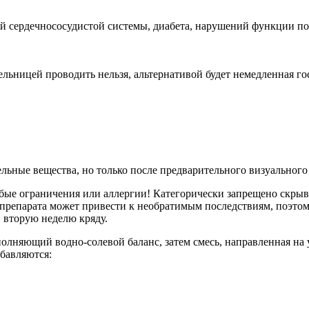
ий сердечнососудистой системы, диабета, нарушений функции п
ельницей проводить нельзя, альтернативой будет немедленная го
ьные вещества, но только после предварительного визуального 
юбые ограничения или аллергии! Категорически запрещено скрыв
 препарата может привести к необратимым последствиям, поэтом
н вторую неделю кряду.
осполняющий водно-солевой баланс, затем смесь, направленная 
обавляются: