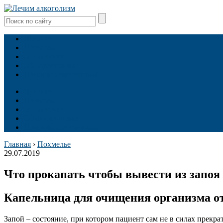
Лечение
Похмелье
Отравление
Об алкоголизме
Помощь алкоголикам
Лечение
Похмелье
Отравление
Об алкоголизме
Помощь алкоголикам
Главная
›
Похмелье
29.07.2019
Что прокапать чтобы вывести из запоя
Капельница для очищения организма от
Запой – состояние, при котором пациент сам не в силах прек